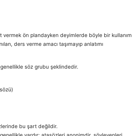
t vermek ön plandayken deyimlerde böyle bir kullanım
anılan, ders verme amacı taşımayıp anlatımı
genellikle söz grubu şeklindedir.
asözü)
lerinde bu şart değildir.
enellikle vardır; atasözleri anonimdir, söyleyenleri