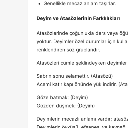
Genellikle mecaz anlam taşırlar.
Deyim ve Atasözlerinin Farklılıkları
Atasözlerinde çoğunlukla ders veya öğü
yoktur. Deyimler özel durumlar için kull
renklendiren söz gruplarıdır.
Atasözleri cümle şeklindeyken deyimler 
Sabrın sonu selamettir. (Atasözü)
Acemi katır kapı önünde yük indirir. (At
Göze batmak; (Deyim)
Gözden düşmek; (Deyim)
Deyimlerin mecazlı anlamı vardır; atasöz
Deyimlerin öyküsü, efsanesi ve kaynağı g