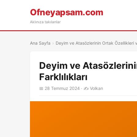
Ofneyapsam.com
Aklınıza takılanlar
Ana Sayfa
›
Deyim ve Atasözlerinin Ortak Özellikleri ve
Deyim ve Atasözlerinin
Farklılıkları
📅 28 Temmuz 2024 · ✍️ Volkan